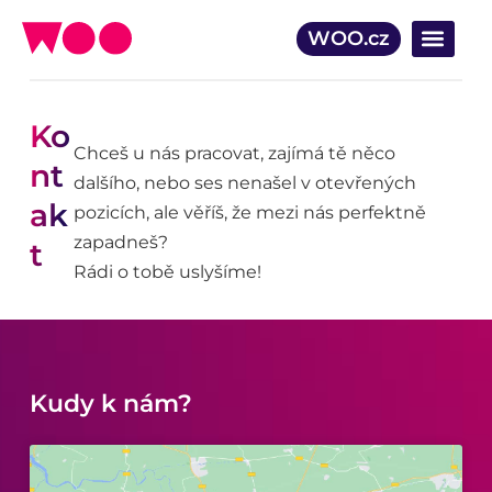
WOO.cz
Ko
Chceš u nás pracovat, zajímá tě něco
nt
dalšího, nebo ses nenašel v otevřených
ak
pozicích, ale věříš, že mezi nás perfektně
zapadneš?
t
Rádi o tobě uslyšíme!
Kudy k nám?